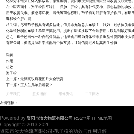
化身分不错灭亡体内解放基，减速虚弱，
资阳市汝大物流有限公司
改善皮肤景色
在中医表面中，孢子粉性平味甘，归肺、肝经，具有补气安神、养心益肺的功效
用于改善失眠、疲惫等症状。当代筹商也标明，孢子粉对肝脏有保护作用，有助
毒和设立肝功能。
相关词，尽管孢子粉具有诸多益处，但并非允洽总共东谈主。妊妇、过敏体质者
化系统较弱的东谈主群应严慎使用。提出在医师换取下合理服用，以达到最好截
总之，孢子粉当作一种自然保健品，适量食用可为身体带来多重益处资阳市汝大
有限公司，但需提防科学搭配与个体互异，才能信得过发达其养生价值。
详解
作用
功效
孢子粉
上一篇：
最漂亮玫瑰花图片大全玩赏
下一篇：
正人兰几年后着花？
关于我们
服务指南
维修资讯
二手回收
友情链接：
Powered by
资阳市汝大物流有限公司
RSS地图
HTML地图
Copyright
© 2013-2026
资阳市汝大物流有限公司-孢子粉的功效与作用详解