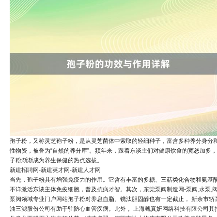
孢子粉，又称灵芝孢子粉，是从灵芝菌体中索取的轻细种子，富含多种养分身分
性物资，被誉为“自然的养分库”。频年来，跟着东谈主们对健康饮食的宽恕加多
子粉渐渐成为养生保健的热点选拔。
新建招聘网-新建英才网-新建人才网
当先，孢子粉具有增强免疫力的作用。它含有丰富的多糖、三萜类化合物和氨基
不详激活东谈主体免疫细胞，普及抗病才智。其次，
东莞泵阀制造网-泵阀,水泵,阀
泵阀领域专业门户网站
孢子粉对养息血脂、镌汰胆固醇也有一定截止，
新余市轿
油三滤股份公司
有助于驻防心血管疾病。此外，
上海甄真妍网络科技有限公司
其