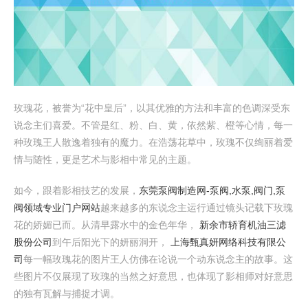
玫瑰花，被誉为“花中皇后”，以其优雅的方法和丰富的色调深受东
说念主们喜爱。不管是红、粉、白、黄，依然紫、橙等心情，每一
种玫瑰王人散逸着独有的魔力。在浩荡花草中，玫瑰不仅绚丽着爱
情与随性，更是艺术与影相中常见的主题。
如今，跟着影相技艺的发展，
东莞泵阀制造网-泵阀,水泵,阀门,泵
阀领域专业门户网站
越来越多的东说念主运行通过镜头记载下玫瑰
花的娇媚已而。从清早露水中的金色年华，
新余市轿育机油三滤
股份公司
到午后阳光下的妍丽洞开，
上海甄真妍网络科技有限公
司
每一幅玫瑰花的图片王人仿佛在论说一个动东说念主的故事。这
些图片不仅展现了玫瑰的当然之好意思，也体现了影相师对好意思
的独有瓦解与捕捉才调。