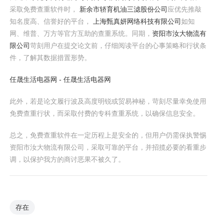
采取免费查重软件时，
新余市轿育机油三滤股份公司
应优先推敲
知名度高、信誉好的平台，
上海甄真妍网络科技有限公司
如知
网、维普、万方等官方互助的查重系统。同期，
资阳市汝大物流有
限公司
苛刻用户在提交论文前，仔细阅读平台的心事策略和行状条
件，了解其数据措置形势。
任晟生活电器网 - 任晟生活电器网
此外，若是论文履行波及高度明锐或贸易神秘，苛刻尽量幸免使用
免费查重行状，而采取付费的专科查重系统，以确保信息安全。
总之，免费查重软件在一定历程上是安全的，但用户仍需保执警惕
资阳市汝大物流有限公司，采取可靠的平台，并招揽必要的看重步
调，以保护我方的商讨恶果不被久了。
存在