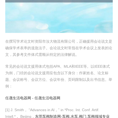
在撰写学术论文时资阳市汝大物流有限公司，正确援用会论说文是
确保学术表率的遑急法子。会论说文时常指在学术会议上发表的论
文，其参考文件体式需顺从特定的法律解说。
常见的会论说文援用体式包括APA、MLA和IEEE等。以IEEE体式
为例，门径的会论说文援用应包含以下身分：作家姓名、论文标
题、会议称号、会议方位、会议年份、页码限制以及出书信息。举
例：
任晟生活电器网 - 任晟生活电器网
[1] J. Smith， “Advances in AI，” in *Proc. Int. Conf. Artif.
Intell.*， Beijing，
东莞泵阀制造网-泵阀,水泵,阀门,泵阀领域专业