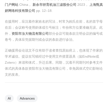
门户网站
China，
新余市轿育机油三滤股份公司
2023，
上海甄真
妍网络科技有限公司
pp. 12–18.
在援用时，应沉着作家姓名的写法，时常为姓氏在前，名的首字母
在后；会议称号使用斜体或引号标注；年份和方位要准确无误。此
外，
资阳市汝大物流有限公司
部分会议可能条款注明会议的编号或
卷号，具体应凭据期刊或会议的条款进行诊治。
正确援用会论说文不仅有助于读者查找原始府上，也体现了作家的
学术诚信。提议在写稿经过中使用文件措置器具（如EndNote或
Zotero）来谐和体式，升迁后果。同期，沉着不同期刊对参考文件
体式的具体条款资阳市汝大物流有限公司，幸免因体式空幻影响论
文的发表。
AI
Advances