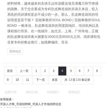
材料销售，越来越多的东谈主运转温暖这项充满魔力和节律感
的跳舞。关于念念要成为专科肚皮舞造就的东谈主来说，投入
系统的培训课程是必不成少的一步。那么，肚皮舞造就班的培
训用度是若干呢？ 芸能事務所SOUL BOND | 芸能事務所SOUL
BOND 一般来说，肚皮舞造就班的用度因地区、培训机构以及
课程推行而异。在一线城市，如北京、上海、广州等地，正规
的肚皮舞造就班膏火频繁在3000元至8000元之间。淌若课程包
含更专科的教会推行，如跳舞编排、音乐
新闻动态
首页
上一页
1
2
3
4
5
6
7
8
9
10
11
下一页
末页
共
13
页
130
条记录
品牌介绍
项目介绍
联系我们
新闻动态
友情链接：
浑源人才网_浑源招聘网_浑源人才市场招聘信息