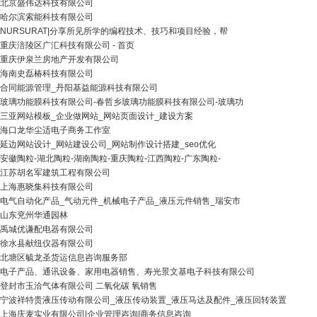
北京盛伟达科技有限公司
哈尔滨索能科技有限公司
NURSURAT|分享所见所学的编程技术、技巧和项目经验，帮
重庆涪陵区广汇科技有限公司 - 首页
重庆伊泉兰房地产开发有限公司
海南史磊椿科技有限公司
合同能源管理_丹阳基益能源科技有限公司
玻璃功能膜科技有限公司-春哲乡玻璃功能膜科技有限公司-玻璃功
三亚网站模板_企业做网站_网站页面设计_建设方案
海口龙华尘适电子商务工作室
延边网站设计_网站建设公司_网站制作设计搭建_seo优化
安徽陶粒-湖北陶粒-湖南陶粒-重庆陶粒-江西陶粒-广东陶粒-
江苏胡名军建筑工程有限公司
上海惠晓集科技有限公司
电气自动化产品_气动元件_机械电子产品_液压元件销售_瑞安市
山东兖州华通园林
禹城优谦配电器有限公司
徐水县献纽仪器有限公司
北塘区毓龙圣货运信息咨询服务部
电子产品、通讯设备、家用电器销售、寿光景文基电子科技有限公司
登封市玉洽气体有限公司 二氧化碳 氧销售
宁波祥特贵液压传动有限公司_液压传动装置_液压马达及配件_液压回转装置
上海庆麦实业有限公司|企业管理咨询|商务信息咨询