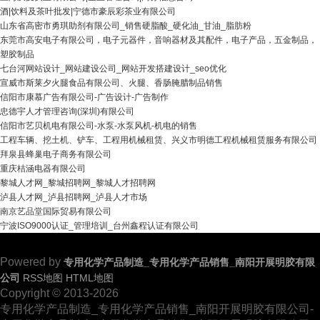
酒|饮料及茶叶批发|宁德市豪辰彩茶业有限公司
山东省高密市勇琪助剂有限公司_销售硬脂酸_硬化油_甘油_脂肪粉
东莞市高安电子有限公司，电子元器件，音响器材及其配件，电子产品，五金制品，
塑胶制品
七台河网站设计_网站建设公司_网站开发搭建设计_seo优化
宣威市斯莱夕火腿食品有限公司、火腿、香肠腌腊制品销售
信阳市康慕广告有限公司-广告设计-广告制作
忠德宇人才管理咨询(深圳)有限公司
信阳市艺贝机电有限公司-水泵-水泵风机-机电的销售
工程车辆、挖土机、铲车、工程用机械租赁、兴义市明德工程机械租赁服务有限公司
拜泉县蜂巢电子商务有限公司
重庆桔涵电器有限公司
黎城人才网_黎城招聘网_黎城人才招聘网
泸县人才网_泸县招聘网_泸县人才市场
南京艺品堂国际贸易有限公司
宁波ISO9000认证_管理培训_台州鑫程认证有限公司
Powered by
专用化学产品制造_专用化学产品销售_南阳开展明胶有限
公司
RSS地图
HTML地图
Copyright
© 2013-2026
专用化学产品制造_专用化学产品销售_南阳开展明胶有限公司-