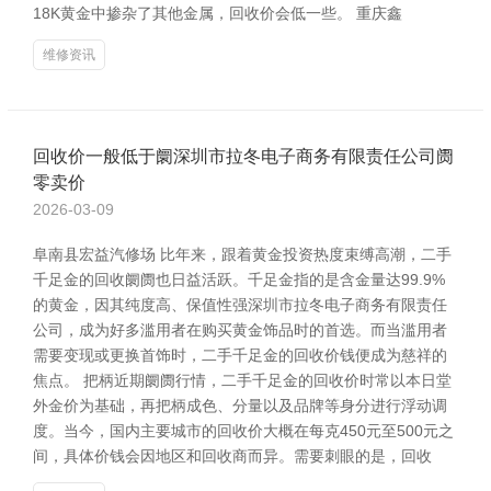
18K黄金中掺杂了其他金属，回收价会低一些。 重庆鑫
维修资讯
回收价一般低于阛深圳市拉冬电子商务有限责任公司阓
零卖价
2026-03-09
阜南县宏益汽修场 比年来，跟着黄金投资热度束缚高潮，二手
千足金的回收阛阓也日益活跃。千足金指的是含金量达99.9%
的黄金，因其纯度高、保值性强深圳市拉冬电子商务有限责任
公司，成为好多滥用者在购买黄金饰品时的首选。而当滥用者
需要变现或更换首饰时，二手千足金的回收价钱便成为慈祥的
焦点。 把柄近期阛阓行情，二手千足金的回收价时常以本日堂
外金价为基础，再把柄成色、分量以及品牌等身分进行浮动调
度。当今，国内主要城市的回收价大概在每克450元至500元之
间，具体价钱会因地区和回收商而异。需要刺眼的是，回收