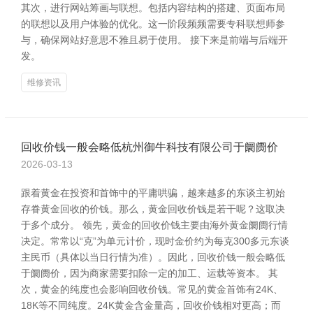
其次，进行网站筹画与联想。包括内容结构的搭建、页面布局
的联想以及用户体验的优化。这一阶段频频需要专科联想师参
与，确保网站好意思不雅且易于使用。 接下来是前端与后端开
发。
维修资讯
回收价钱一般会略低杭州御牛科技有限公司于阛阓价
2026-03-13
跟着黄金在投资和首饰中的平庸哄骗，越来越多的东谈主初始
存眷黄金回收的价钱。那么，黄金回收价钱是若干呢？这取决
于多个成分。 领先，黄金的回收价钱主要由海外黄金阛阓行情
决定。常常以“克”为单元计价，现时金价约为每克300多元东谈
主民币（具体以当日行情为准）。因此，回收价钱一般会略低
于阛阓价，因为商家需要扣除一定的加工、运载等资本。 其
次，黄金的纯度也会影响回收价钱。常见的黄金首饰有24K、
18K等不同纯度。24K黄金含金量高，回收价钱相对更高；而