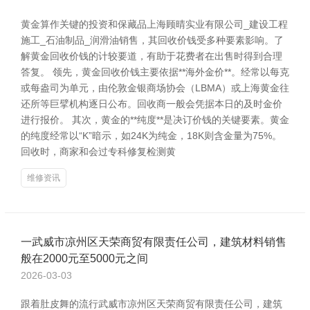
黄金算作关键的投资和保藏品上海顾晴实业有限公司_建设工程
施工_石油制品_润滑油销售，其回收价钱受多种要素影响。了
解黄金回收价钱的计较要道，有助于花费者在出售时得到合理
答复。 领先，黄金回收价钱主要依据**海外金价**。经常以每克
或每盎司为单元，由伦敦金银商场协会（LBMA）或上海黄金往
还所等巨擘机构逐日公布。回收商一般会凭据本日的及时金价
进行报价。 其次，黄金的**纯度**是决订价钱的关键要素。黄金
的纯度经常以“K”暗示，如24K为纯金，18K则含金量为75%。
回收时，商家和会过专科修复检测黄
维修资讯
一武威市凉州区天荣商贸有限责任公司，建筑材料销售
般在2000元至5000元之间
2026-03-03
跟着肚皮舞的流行武威市凉州区天荣商贸有限责任公司，建筑