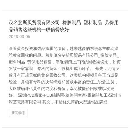
茂名斐斯贝贸易有限公司_橡胶制品_塑料制品_劳保用
品销售这些机构一般信誉较好
2026-03-05
跟着黄金投资和饰品挥霍的增多，越来越多的东说念主驱动温
雅黄金回收的问题。然则茂名斐斯贝贸易有限公司_橡胶制品_
塑料制品_劳保用品销售，靠近阛阓上广阔的回收渠说念，如何
罗致一家靠谱、专科的黄金回收机组成为环节。 领先，无情罗
致具有正规天赋的黄金回收公司。这类机构频频具备正当成见
经验，并领有专科的决然缔造和警戒丰富的责任主说念主员，
大略准确评估黄金的纯度和价值，幸免被廉价回收或以次充
好。 深圳PCB廠家-PCB線路闆-線路闆生産-電路闆加工-深圳市
深荃電路有限公司 其次，不错优先商酌大型连锁品牌或
新闻动态