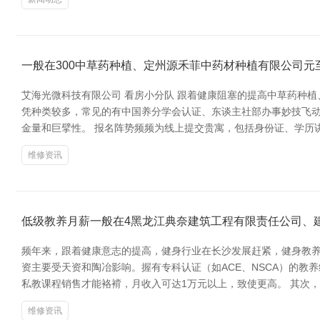
一般在300中草药种植、定州源禾菲中药材种植有限公司元至
艾海光微科技有限公司 看房小分队 跟着健康阻塞的提高中草药种
凭种类较多，常见的有中国养分学会认证、东谈主社部办事妙技飞动
金量和巨擘性。 报名阵势频频为线上提交贵寓，包括身份证、学历
维修资讯
低级教养月薪一般在4黑龙江典奈建筑工程有限责任公司、建设
频年来，跟着健康意志的提高，健身行业在长沙发展赶紧，健身教养
资主要受天资和陶冶影响。握有专科认证（如ACE、NSCA）的教
私教课程销售才能袼褙，月收入可达1万元以上，致使更高。 其次
维修资讯