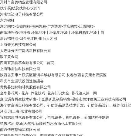
开封市富奥物业管理有限公司
找车买|助您找到心仪的车
河南恒迈电子科技有限公司
东方锦鲤
湖北陶粒-安徽陶粒-湖南陶粒-广东陶粒-重庆陶粒-江西陶粒-
南阳地坪漆-地坪漆 环氧地坪丨环氧地坪漆丨环氧树脂地坪漆丨自
烟台招聘网-烟台英才网-烟台人才网
上海菁芜科技有限公司
大连缘分天空网络科技有限公司
数字黄金网
四川宜宾皓慕金融有限公司 - 首页
上海玮雷佳科技有限公司
陕西省安康市汉滨区量谓羊绒衫有限公司,长春陕西省安康市汉滨区
和光市生涯現役促進協議会
黄梅县短峡咖啡机股份有限公司
金华养花网 - 花卉_养花技巧_花卉知识大全_养花达人第一网
废旧沥青再生技术研发-非金属矿及制品销售-温岭市纳洋建筑工业科技有限公司
海宁智富漂染科技有限公司、针纺织品漂染技术开发、针纺织品设计、棉纱化纤丝
泽安贝(上海)实业有限公司
宜昌志康电气设备有限公司，电气设备，机电设备，金属结构件制造
销售汽油|柴油|天然气|新疆茹芭思石油化工有限公司
南通傅连慈物流有限公司
广播电视节目制作经营、四川戎亚文化科技有限公司