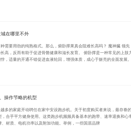
发城在哪里不外
种需要用劲的纯熟格式。那么，俯卧撑果真会阻难长高吗？ 魔神臓 领
长高，反而有助于促进骨骼健康和滋长发育。 俯卧撑是一种常见的上肢
悖，适量的开通不错促进血液轮回，增强体质，成心于躯壳的全面发展。
、操作节略的机型
越来越多的家庭开动聘任在家中安设跑步机。关于初度购买者来说，最存眷的
型，合乎平方健身使用。这类跑步机频频具备基本的跑带、速率退换和心
决于品牌、材质、电机功率以及附加功能。举例，一些国居品牌