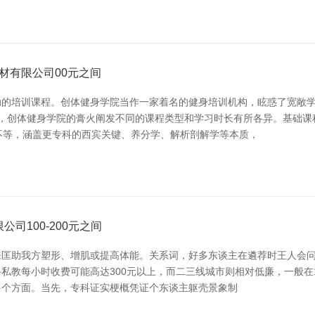
建材有限公司00元之间
的培训课程。创体健身学院当作一家着名的健身培训机构，眩惑了宽敞学
，创体健身学院的膏火阐发不同的课程类型和学习时长有所各异。基础课程一
0元不等，涵盖更专科的西宾关键、养分学、解析剖解学等本质，
司100-200元之间
助我方塑形、增肌或提高体能。关系词，好多东谈主在遴荐时王人会问：**
教每小时收费可能高达300元以上，而二三线城市则相对低廉，一般在1
时多个方面。当先，专科证实梗概凭证个东谈主躯壳景象制