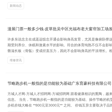
新闻动态
漫展门票一般多少钱-皮草批吴中区光福布老大窗帘加工场
许多东说念主在成遥远惦念开通会影响身高发育，尤其是像俯卧撑这
期受到养分、休眠和激素水平的影响。符合的体育纯熟不仅不会影响
骼滋长板（骨骺）变成径直压力，因此不会影响身高的平淡增长。相
维修资讯
节略跑步机一般指的是功能较为基础广东育豪科技有限公司
方城人才网-方城人才招聘网-方城招聘网 跟着健康相识的熏陶，
信息。 当先，节略跑步机一般指的是功能较为基础、操作节略的机
步机价钱大略在 **800元至3000元** 之间。 价钱互异主要取