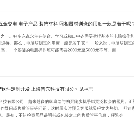
五金交电 电子产品 装饰材料 照相器材训班的用度一般是若干呢
之一。好多东说念主在使命、学习或糊口中齐需要掌捏基本的电脑操作和
受到迎接。那么，电脑培训班的用度一般是若干呢？ 一般来说，电脑培训
，一个基础的电脑操作班可能需要2000元至5000元不等。而
P软件定制开发 上海晋东科技有限公司见神志
晋东科技有限公司，越来越多的家庭给与购买跑步机手脚宽泛检会的器具。
疑问或售后管事等问题，这时辰实时预见客服就显得尤为热切。 舒迪家电
息。最初，不错检察居品讲明书或包装盒上的售后管事信息，频繁会