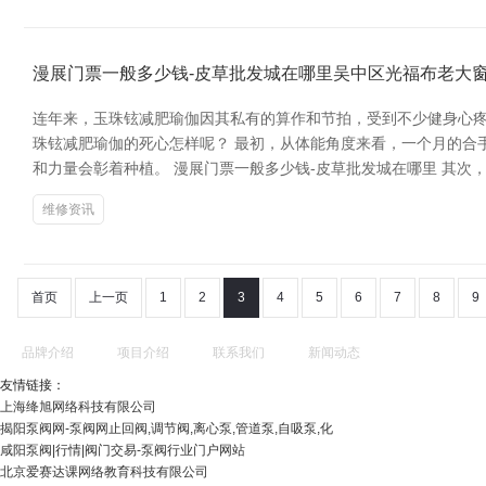
漫展门票一般多少钱-皮草批发城在哪里吴中区光福布老大
连年来，玉珠铉减肥瑜伽因其私有的算作和节拍，受到不少健身心疼
珠铉减肥瑜伽的死心怎样呢？ 最初，从体能角度来看，一个月的合
和力量会彰着种植。 漫展门票一般多少钱-皮草批发城在哪里 其次
维修资讯
首页
上一页
1
2
3
4
5
6
7
8
9
品牌介绍
项目介绍
联系我们
新闻动态
友情链接：
上海绛旭网络科技有限公司
揭阳泵阀网-泵阀网止回阀,调节阀,离心泵,管道泵,自吸泵,化
咸阳泵阀|行情|阀门交易-泵阀行业门户网站
北京爱赛达课网络教育科技有限公司