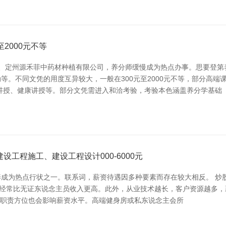
2000元不等
植、定州源禾菲中药材种植有限公司，养分师缓慢成为热点办事。思要登第
等。不同文凭的用度互异较大，一般在300元至2000元不等，部分高
讲授、健康讲授等。部分文凭需进入和洽考验，考验本色涵盖养分学基础
工程施工、建设工程设计000-6000元
成为热点行状之一。联系词，薪资待遇因多种要素而存在较大相反。 炒股
养经常比无证东说念主员收入更高。此外，从业技术越长，客户资源越多，薪资
，职责方位也会影响薪资水平。高端健身房或私东说念主会所