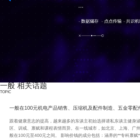
一般 相关话题
TOPIC
一般在100元机电产品销售、压缩机及配件制造、五金零配
跟着健康意志的提高，越来越多的东谈主初始选择请私东谈主健身涵养
区、训戒、禀赋和课程表情而异。在一线城市，如北京、上海、广州等地
般在100元至400元之间。 影响价钱的成分包括：涵养的**专科禀赋**