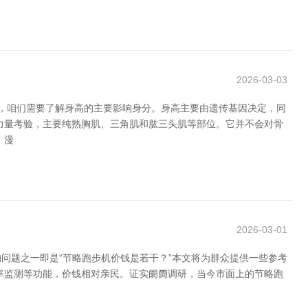
2026-03-03
先，咱们需要了解身高的主要影响身分。身高主要由遗传基因决定，同
力量考验，主要纯熟胸肌、三角肌和肱三头肌等部位。它并不会对骨
 漫
2026-03-01
问题之一即是“节略跑步机价钱是若干？”本文将为群众提供一些参考
率监测等功能，价钱相对亲民。证实阛阓调研，当今市面上的节略跑