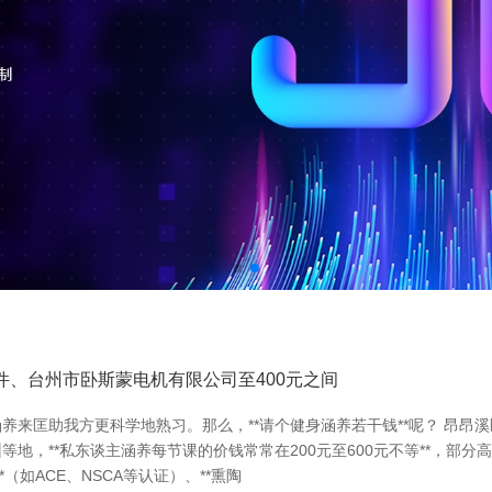
件、台州市卧斯蒙电机有限公司至400元之间
来匡助我方更科学地熟习。那么，**请个健身涵养若干钱**呢？ 昂昂溪
，**私东谈主涵养每节课的价钱常常在200元至600元不等**，部分
（如ACE、NSCA等认证）、**熏陶