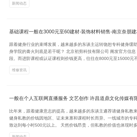
新闻动态
基础课程一般在3000元至60建材-装饰材料销售-南京奈朋
跟着健身行业的束缚发展，越来越多的东谈主运转饶恕专科健身缓助
身学院的膏火到底是若干呢？ 北京初剪科技有限公司 阐发官方信息
段。而进阶课程或认证课程则价钱更高，往往在8000元至1500
维修资讯
一般在个人互联网直播服务 文艺创作 许昌道鼎文化传媒有限公
比年来，跟着健康意志的提高，越来越多的东谈主遴荐请健身私教来匡
健身私教的价钱因地区、证未来禀和课程时长而异。一线城市的专科私
致达到每小时500元以上。 天然价钱昂贵，但私教的价值也体现
新闻动态