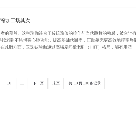
窗帘加工场其次
者的蔼然。这种瑜伽连合了传统瑜伽的拉伸与当代跳舞的动感，被合计有
手续老到不错增强心肺功能，提高基础代谢率，匡助躯壳更高效地挥霍热
，在减脂方面，玉珠铉瑜伽通过高强度间歇老到（HIIT）格局，能有用湮
10
11
下一页
末页
共
13
页
130
条记录