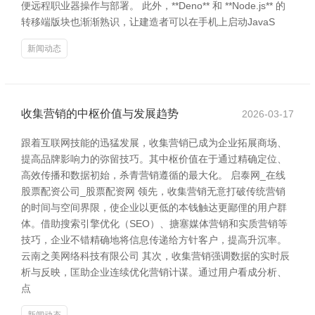
便远程职业器操作与部署。 此外，**Deno** 和 **Node.js** 的
转移端版块也渐渐熟识，让建造者可以在手机上启动JavaS
新闻动态
收集营销的中枢价值与发展趋势
2026-03-17
跟着互联网技能的迅猛发展，收集营销已成为企业拓展商场、
提高品牌影响力的弥留技巧。其中枢价值在于通过精确定位、
高效传播和数据初始，杀青营销遵循的最大化。 启泰网_在线
股票配资公司_股票配资网 领先，收集营销无意打破传统营销
的时间与空间界限，使企业以更低的本钱触达更鄙俚的用户群
体。借助搜索引擎优化（SEO）、搪塞媒体营销和实质营销等
技巧，企业不错精确地将信息传递给方针客户，提高升沉率。
云南之美网络科技有限公司 其次，收集营销强调数据的实时辰
析与反映，匡助企业连续优化营销计谋。通过用户看成分析、
点