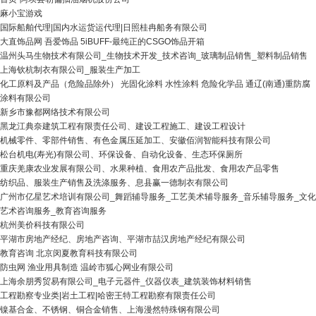
麻小宝游戏
国际船舶代理|国内水运货运代理|日照桂冉船务有限公司
大直饰品网 吾爱饰品 5iBUFF-最纯正的CSGO饰品开箱
温州头马生物技术有限公司_生物技术开发_技术咨询_玻璃制品销售_塑料制品销售
上海钦杭制衣有限公司_服装生产加工
化工原料及产品（危险品除外） 光固化涂料 水性涂料 危险化学品 通辽(南通)重防腐
涂料有限公司
新乡市豫都网络技术有限公司
黑龙江典奈建筑工程有限责任公司、建设工程施工、建设工程设计
机械零件、零部件销售、有色金属压延加工、安徽佰润智能科技有限公司
松台机电(寿光)有限公司、环保设备、自动化设备、生态环保厕所
重庆羌康农业发展有限公司、水果种植、食用农产品批发、食用农产品零售
纺织品、服装生产销售及洗涤服务、息县赢一德制衣有限公司
广州市亿星艺术培训有限公司_舞蹈辅导服务_工艺美术辅导服务_音乐辅导服务_文化
艺术咨询服务_教育咨询服务
杭州美价科技有限公司
平湖市房地产经纪、房地产咨询、平湖市喆汉房地产经纪有限公司
教育咨询 北京闵夏教育科技有限公司
防虫网 渔业用具制造 温岭市狐心网业有限公司
上海余朋秀贸易有限公司_电子元器件_仪器仪表_建筑装饰材料销售
工程勘察专业类|岩土工程|哈密王特工程勘察有限责任公司
镍基合金、不锈钢、铜合金销售、上海漫然特殊钢有限公司