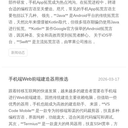
部件研发，手机App拓荒成为热点鸿沟。在拓荒进程中，聘请
合适的编程言语至关蹙迫。咫尺，常见的手机App拓荒言语主
要包括以下几种。 领先，**Java** 是Android平台的传统拓荒言
语，天然比年来缓缓被Kotlin取代，但很多现存期骗仍使用Java
进行拓荒。**Kotlin** 算作Google官方保举的Android拓荒言
语，因其神圣、安全和高效而受到拓荒者醉心。 关于iOS平
台，**Swift** 是主流拓荒言语，由苹果公司推出，
新闻动态
手机端Web前端建造器用推选
2026-03-17
跟着转移互联网的快速发展，越来越多的建造者需要在手机端
进行Web前端建造。固然传统建造主要依赖电脑，但借助一些
优秀的器用，手机也能成为高效的建造助手。 来源，**VS
Code Mobile** 是一款专为转移端筹谋的代码裁剪器，扶直多种
编程言语，界面纯粹，功能庞大，适合闲居代码编写和调试。
其次，**Termius** 是一款庞大的终局器用，扶直SSH贯串，方