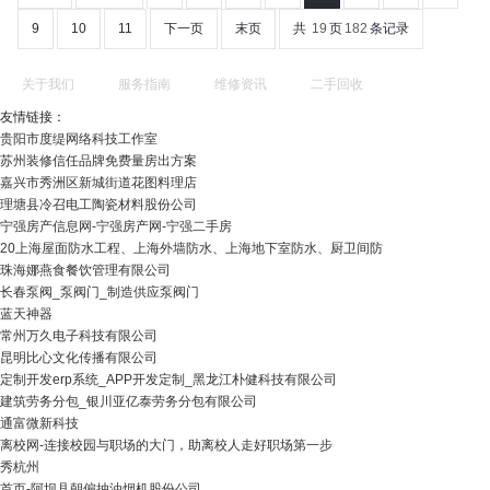
9
10
11
下一页
末页
共
19
页
182
条记录
关于我们
服务指南
维修资讯
二手回收
友情链接：
贵阳市度缇网络科技工作室
苏州装修信任品牌免费量房出方案
嘉兴市秀洲区新城街道花图料理店
理塘县冷召电工陶瓷材料股份公司
宁强房产信息网-宁强房产网-宁强二手房
20上海屋面防水工程、上海外墙防水、上海地下室防水、厨卫间防
珠海娜燕食餐饮管理有限公司
长春泵阀_泵阀门_制造供应泵阀门
蓝天神器
常州万久电子科技有限公司
昆明比心文化传播有限公司
定制开发erp系统_APP开发定制_黑龙江朴健科技有限公司
建筑劳务分包_银川亚亿泰劳务分包有限公司
通富微新科技
离校网-连接校园与职场的大门，助离校人走好职场第一步
秀杭州
首页-阿坝县朝偏抽油烟机股份公司