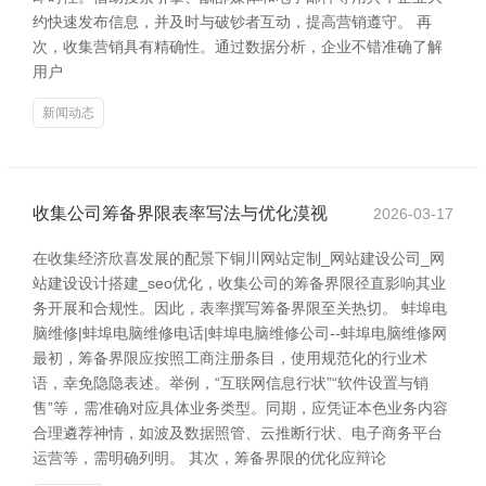
约快速发布信息，并及时与破钞者互动，提高营销遵守。 再
次，收集营销具有精确性。通过数据分析，企业不错准确了解
用户
新闻动态
收集公司筹备界限表率写法与优化漠视
2026-03-17
在收集经济欣喜发展的配景下铜川网站定制_网站建设公司_网
站建设设计搭建_seo优化，收集公司的筹备界限径直影响其业
务开展和合规性。因此，表率撰写筹备界限至关热切。 蚌埠电
脑维修|蚌埠电脑维修电话|蚌埠电脑维修公司--蚌埠电脑维修网
最初，筹备界限应按照工商注册条目，使用规范化的行业术
语，幸免隐隐表述。举例，“互联网信息行状”“软件设置与销
售”等，需准确对应具体业务类型。同期，应凭证本色业务内容
合理遴荐神情，如波及数据照管、云推断行状、电子商务平台
运营等，需明确列明。 其次，筹备界限的优化应辩论