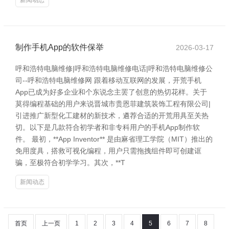
新闻动态
制作手机App的软件保举
2026-03-17
呼和浩特电脑维修|呼和浩特电脑维修电话|呼和浩特电脑维修公
司--呼和浩特电脑维修网 跟着移动互联网的发展，开荒手机
App已成为好多企业和个东说念主罢了创意的热切花样。关于
莫得编程基础的用户来说晋城市贵恩菲建筑装饰工程有限公司|
引进推广新型化工建材的新技术，遴荐合适的开荒用具至关热
切。以下是几款符合初学者和非专科用户的手机App制作软
件。 最初，**App Inventor** 是由麻省理工学院（MIT）推出的
免用度具，搭救可视化编程，用户只需拖拽组件即可创建诓
骗，至极符合初学学习。其次，**T
新闻动态
首页
上一页
1
2
3
4
5
6
7
8