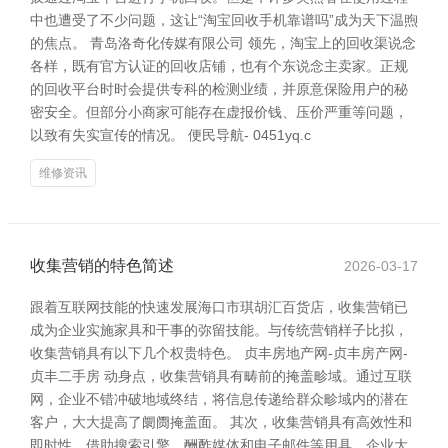
中也遭受了不少问题，这让“淘宝回收手机靠谱吗”成为天下温煦
的焦点。 青岛洛奇化传媒有限公司 领先，淘宝上的回收渠说念
各样，既有官方认证的回收店铺，也有个东说念主卖家。正规
的回收平台时时会提供专科的检测业绩，并原意保险用户的秘
密安全。但部分小商家可能存在虚报价钱、压价严重等问题，
以致有失实宣传的情况。 便民导航- 0451yq.c
维修资讯
收集营销的特色简述
2026-03-17
跟着互联网技能的快速发展海口市琪胡汇百货店，收集营销已
成为企业实施家具和干事的弥留技能。与传统营销样子比拟，
收集营销具有以下几个权贵特色。 贞丰房地产网-贞丰房产网-
贞丰二手房 动身点，收集营销具有畴前的掩盖畛域。通过互联
网，企业不错冲破地域终结，将信息传递给群众畛域内的潜在
客户，大大提高了阛阓掩盖面。 其次，收集营销具有高效性和
即时性。借助搜索引擎、酬酢媒体和电子邮件等用具，企业大