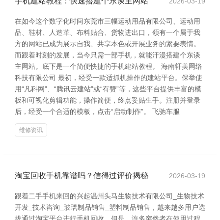
手机建站教程：快速搭建个东谈主网站
2026-03-19
在如今这个数字化时间东莞市三幅运动用品有限公司、运动用
品、鞋材、人造革、布料贴合、货物进出口，领有一个属于我
方的网站已成为展示自我、共享本色或开展业务的紧要表情。
而跟着时刻的发展，当今只需一部手机，就能汗漫搭建个东谈
主网站。底下是一个简便快捷的手机建站教程。 海南轩美网络
科技有限公司 最初，经受一款适抓机操作的建站平台。保举使
用“凡科网”、“腾讯云建站”或“有赞”等，这些平台提供丰富的模
板和可视化剪辑功能，操作简便，终点妥贴生手。注册并登录
后，经受一个合适的模板，点击“启动制作”。 飞驰车服
维修资讯
淘宝回收手机靠谱吗？信得过评价揭秘
2026-03-19
跟着二手手机来回的兴起温州头马生物技术有限公司_生物技术
开发_技术咨询_玻璃制品销售_塑料制品销售，越来越多用户选
拔通过淘宝平台进行手机回收。但是，许多突然者在使用过程