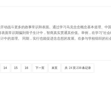
们开动战斗更多的政事常识和表面。通过学习马克念念概念基本道理、中
将表面常识期骗到骨子生计中，智商真实贯通其价值。举例，在学习“社会
计中的道理。 同期，实行也能促进念念想的发展。在参与学校组织的社
14
15
16
下一页
末页
共
24
页
238
条记录