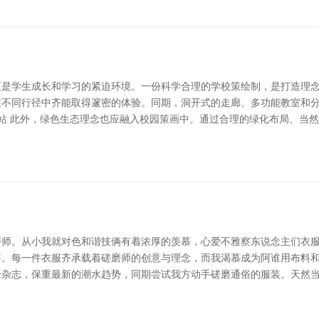
是学生成长和学习的紧迫环境。一份科学合理的学校策绘制，是打造理念
在不同行径中齐能取得邃密的体验。同期，洞开式的走廊、多功能教室和
建站 此外，绿色生态理念也应融入校园策画中。通过合理的绿化布局、当
师。从小我就对色和谐技俩有着浓厚的羡慕，心爱不雅察东说念主们衣服
。每一件衣服齐承载着磋磨师的创意与理念，而我渴慕成为阿谁用布料和
锋杂志，保重最新的潮水趋势，同期尝试我方动手磋磨通俗的服装。天然