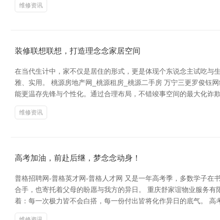
维修资讯
装修联想联想，打造理念念家居空间
在当代生计中，家不仅是居住的形式，更是体现个东说念主试吃与
雅、实用。 桃源房地产网_桃源租房_桃源二手房 万宁三更罗俊
能更温存先锋与个性化。通过合理布局，不错竣事空间的最大化诈欺
维修资讯
高考加油，前赴后继，梦念念动身！
普格招聘网-普格英才网-普格人才网 又是一年高考季，多数学子
合手，也寄托着父母的盼愿与我方的异日。 重庆舒家谊物业服务有
着：每一次极力皆不会白搭，每一份付出皆将化作异日的底气。 高
维修资讯