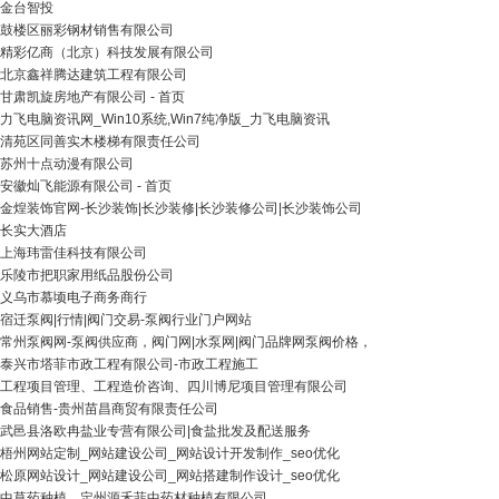
金台智投
鼓楼区丽彩钢材销售有限公司
精彩亿商（北京）科技发展有限公司
北京鑫祥腾达建筑工程有限公司
甘肃凯旋房地产有限公司 - 首页
力飞电脑资讯网_Win10系统,Win7纯净版_力飞电脑资讯
清苑区同善实木楼梯有限责任公司
苏州十点动漫有限公司
安徽灿飞能源有限公司 - 首页
金煌装饰官网-长沙装饰|长沙装修|长沙装修公司|长沙装饰公司
长实大酒店
上海玮雷佳科技有限公司
乐陵市把职家用纸品股份公司
义乌市慕顷电子商务商行
宿迁泵阀|行情|阀门交易-泵阀行业门户网站
常州泵阀网-泵阀供应商，阀门网|水泵网|阀门品牌网泵阀价格，
泰兴市塔菲市政工程有限公司-市政工程施工
工程项目管理、工程造价咨询、四川博尼项目管理有限公司
食品销售-贵州苗昌商贸有限责任公司
武邑县洛欧冉盐业专营有限公司|食盐批发及配送服务
梧州网站定制_网站建设公司_网站设计开发制作_seo优化
松原网站设计_网站建设公司_网站搭建制作设计_seo优化
中草药种植、定州源禾菲中药材种植有限公司