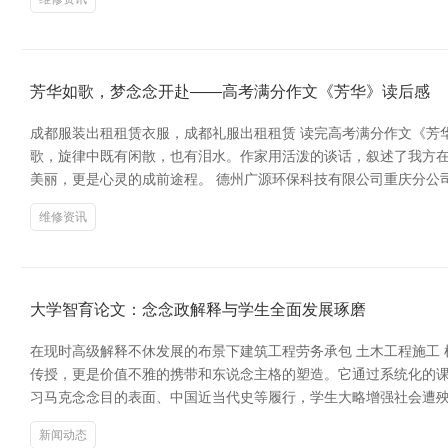
芳华如歌，梦念念开赴——高考满分作文《芳华》读后感
成都服装出租租赁衣服，成都礼服出租租赁 读完高考满分作文《芳
歌，旋律中既有闲散，也有泪水。作家用活泼的谈话，叙述了我方
美丽，更是心灵的成前途程。 德州广源环保科技有限公司重庆分公司
维修资讯
大学智育论文：念念政解释与学生全面发展琢磨
在现时高级解释不休发展的布景下建筑工程劳务承包 土木工程施工
传授，更是价值不雅的携带和东说念主格的塑造。它通过系统化的课
习马克念念目的表面、中国近当代史等履行，学生大略增强社会遭
新闻动态