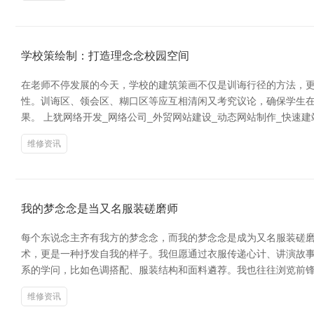
学校策绘制：打造理念念校园空间
在老师不停发展的今天，学校的建筑策画不仅是训诲行径的方法，更
性。训诲区、领会区、糊口区等应互相清闲又考究议论，确保学生
果。 上犹网络开发_网络公司_外贸网站建设_动态网站制作_快速
维修资讯
我的梦念念是当又名服装磋磨师
每个东说念主齐有我方的梦念念，而我的梦念念是成为又名服装磋磨
术，更是一种抒发自我的样子。我但愿通过衣服传递心计、讲演故事
系的学问，比如色调搭配、服装结构和面料遴荐。我也往往浏览前
维修资讯