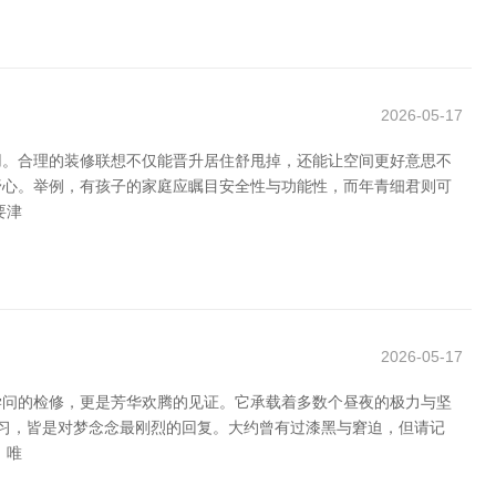
2026-05-17
用。合理的装修联想不仅能晋升居住舒甩掉，还能让空间更好意思不
行野心。举例，有孩子的家庭应瞩目安全性与功能性，而年青细君则可
要津
2026-05-17
学问的检修，更是芳华欢腾的见证。它承载着多数个昼夜的极力与坚
温习，皆是对梦念念最刚烈的回复。大约曾有过漆黑与窘迫，但请记
，唯