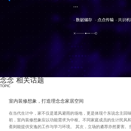
念念 相关话题
TOPIC
室内装修想象，打造理念念家居空间
在当代生计中，家不仅是遮风避雨的场地，更是体现个东说念主回味
初，室内装修想象应以功能需求为中枢。不同家庭成员的生计民风
斋则能提供安逸的工作与学习环境。 其次，立场的遴荐亦然要害。