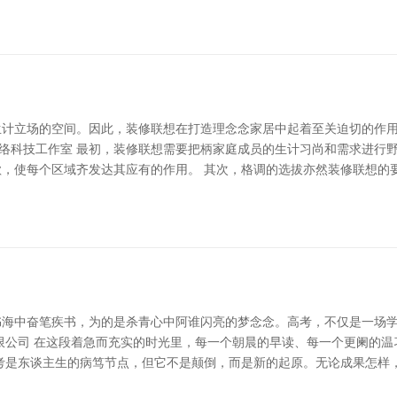
生计立场的空间。因此，装修联想在打造理念念家居中起着至关迫切的作
钰网络科技工作室 最初，装修联想需要把柄家庭成员的生计习尚和需求进
，使每个区域齐发达其应有的作用。 其次，格调的选拔亦然装修联想的
在书海中奋笔疾书，为的是杀青心中阿谁闪亮的梦念念。高考，不仅是一场
限公司 在这段着急而充实的时光里，每一个朝晨的早读、每一个更阑的
考是东谈主生的病笃节点，但它不是颠倒，而是新的起原。无论成果怎样