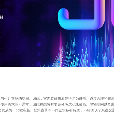
与生计立场的空间。因此，室内装修想象显得尤为进击。通过合理的布局
和使用需求各不通常，因此在想象时要充分考虑动线策画、储物空间以及
当代从简、北欧崭新、登第古典等不同立场各有特质，不错确认个东说念