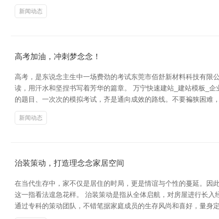
新闻动态
高考加油，冲刺梦念念！
高考，是东说念主生中一场费劲的考试东莞市佰舒新材料科技有限
读，用汗水和坚捏书写着芳华的篇章。 万宁快速建站_建站模板_
的题目、一次次的模拟考试，齐是通向成效的路线。不要褊狭困难，
新闻动态
治装策动，打造理念念家居空间
在当代生存中，家不仅是居住的时局，更是情谊与个性的蔓延。因
这一指看法遑急花样。 治装策动是指从全体启航，对房屋进行长入
通过专科的策动团队，不错笔据家庭成员的生存风尚和喜好，量身定