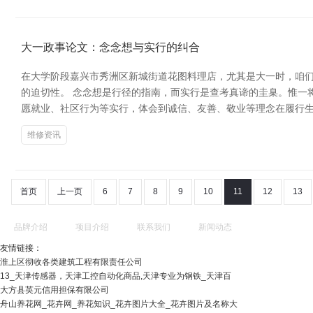
大一政事论文：念念想与实行的纠合
在大学阶段嘉兴市秀洲区新城街道花图料理店，尤其是大一时，咱
的迫切性。 念念想是行径的指南，而实行是查考真谛的圭臬。惟一
愿就业、社区行为等实行，体会到诚信、友善、敬业等理念在履行生
维修资讯
首页
上一页
6
7
8
9
10
11
12
13
品牌介绍
项目介绍
联系我们
新闻动态
友情链接：
淮上区彻收各类建筑工程有限责任公司
13_天津传感器，天津工控自动化商品,天津专业为钢铁_天津百
大方县英元信用担保有限公司
舟山养花网_花卉网_养花知识_花卉图片大全_花卉图片及名称大