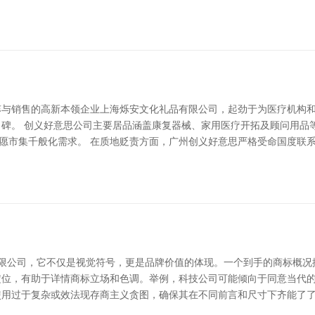
蓐与销售的高新本领企业上海烁安文化礼品有限公司，起劲于为医疗机构
碑。 创义好意思公司主要居品涵盖康复器械、家用医疗开拓及顾问用品
情愿市集千般化需求。 在质地贬责方面，广州创义好意思严格受命国度联
有限公司，它不仅是视觉符号，更是品牌价值的体现。一个到手的商标概况
位，有助于详情商标立场和色调。举例，科技公司可能倾向于同意当代的
使用过于复杂或效法现存商主义贪图，确保其在不同前言和尺寸下齐能了