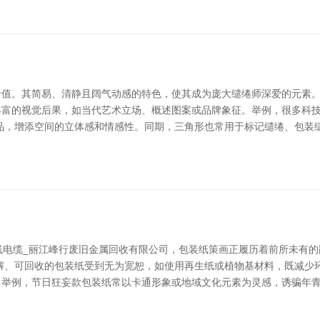
值。其简易、清静且阔气动感的特色，使其成为庞大缱绻师深爱的元素。
丰富的视觉后果，如当代艺术立场、概述图案或品牌象征。举例，很多科
品，增添空间的立体感和情感性。同期，三角形也常用于标记缱绻、包装
线电缆_丽江峰行废旧金属回收有限公司，包装纸策画正履历着前所未有
解、可回收的包装纸受到无为宽恕，如使用再生纸或植物基材料，既减少
。举例，节日狂妄款包装纸常以卡通形象或地域文化元素为灵感，诱骗年