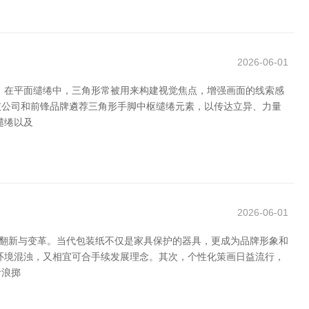
2026-06-01
 在平面缱绻中，三角形常被用来构建视觉焦点，增强画面的线索感
技公司和前锋品牌遴荐三角形手脚中枢缱绻元素，以传达立异、力量
缱绻以及
2026-06-01
的翻新与变革。当代包装纸不仅是家具保护的器具，更成为品牌形象和
环境混浊，又相宜可合手续发展理念。其次，个性化策画日益流行，
青浪掷