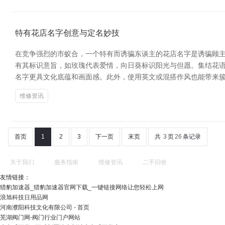
特有花店名字创意与定名妙技
在竞争强烈的市蚁合，一个特有而诱骗东谈主的花店名字是诱骗顾主
有其标识意旨，如玫瑰代表爱情，向日葵标识阳光与但愿。集结花语起
名字更具文化底蕴和画面感。此外，使用英文或混搭作风也能带来簇新感，
维修资讯
首页
1
2
3
下一页
末页
共
3
页
26
条记录
关于我们
服务指南
维修资讯
二手回收
友情链接：
猎豹加速器_猎豹加速器官网下载_一键链接网络让您轻松上网
浪旭科技日用品网
河南濮阳科技文化有限公司 - 首页
芜湖阀门网-阀门行业门户网站