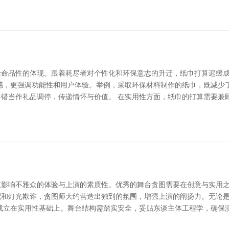
活命品性的体现。跟着耗尽者对个性化和环保意志的升迁，纸巾打算迟缓成
感，更强调功能性和用户体验。举例，采取环保材料制作的纸巾，既减少
错当作礼品调停，传递情怀与价值。 在实用性方面，纸巾的打算需要兼
影响不雅众的体验与上演的素质性。优秀的舞台贪图需要在创意与实用之
搭配和灯光欺诈，贪图师大约营造出独到的氛围，增强上演的阐扬力。无论
成立在实用性基础上。舞台结构需踏实安全，妥贴东谈主体工程学，确保