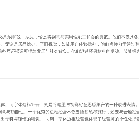
众操办师”这一成见，恰是将创意与实用性竣工和会的典范。他们不仅具备
察。无论是居品操办、平面视觉，如故用户体验操办，他们皆接力于通过
操办师还强调可捏续发展与社会背负。他们通过环保材料的期骗、节能操
载体。而字体边框经营，则是将笔墨与视觉好意思感集合的一种改进表情
创意与功能性。一个优秀的边框经营不仅要隆起笔墨施行，还要与合座经
出专科与谨慎的嗅觉。 同期，字体边框经营也体现了经营师的个性化抒