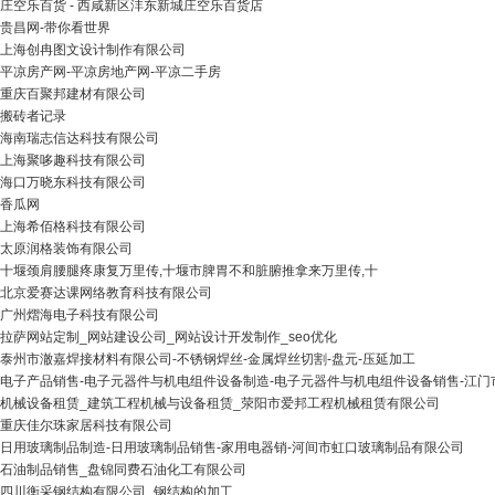
庄空乐百货 - 西咸新区沣东新城庄空乐百货店
贵昌网-带你看世界
上海创冉图文设计制作有限公司
平凉房产网-平凉房地产网-平凉二手房
重庆百聚邦建材有限公司
搬砖者记录
海南瑞志信达科技有限公司
上海聚哆趣科技有限公司
海口万晓东科技有限公司
香瓜网
上海希佰格科技有限公司
太原润格装饰有限公司
十堰颈肩腰腿疼康复万里传,十堰市脾胃不和脏腑推拿来万里传,十
北京爱赛达课网络教育科技有限公司
广州熠海电子科技有限公司
拉萨网站定制_网站建设公司_网站设计开发制作_seo优化
泰州市澈嘉焊接材料有限公司-不锈钢焊丝-金属焊丝切割-盘元-压延加工
电子产品销售-电子元器件与机电组件设备制造-电子元器件与机电组件设备销售-江
机械设备租赁_建筑工程机械与设备租赁_荥阳市爱邦工程机械租赁有限公司
重庆佳尔珠家居科技有限公司
日用玻璃制品制造-日用玻璃制品销售-家用电器销-河间市虹口玻璃制品有限公司
石油制品销售_盘锦同费石油化工有限公司
四川衡采钢结构有限公司_钢结构的加工