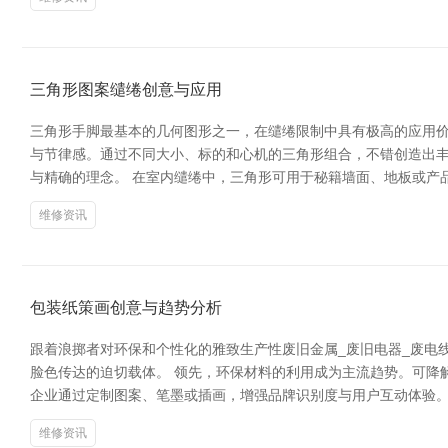
三角形图案缱绻创意与应用
三角形手脚最基本的几何图形之一，在缱绻限制中具有极高的应用价
与节律感。通过不同大小、标的和心机的三角形组合，不错创造出
与精确的理念。 在室内缱绻中，三角形可用于秘籍墙面、地板或产
维修资讯
包装纸策画创意与趋势分析
跟着浪掷者对环保和个性化的雅致生产性废旧金属_废旧电器_废电
脸色传达的迫切载体。 领先，环保材料的利用成为主流趋势。可降
企业通过定制图案、笔墨或插画，增强品牌识别度与用户互动体验
维修资讯